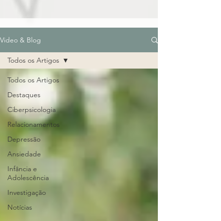
Video & Blog
Todos os Artigos
Todos os Artigos
Destaques
Ciberpsicologia
Relacionamentos
Depressão
Ansiedade
Infância e
Adolescência
Investigação
Notícias