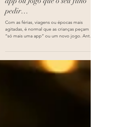
Antes de instalar a próxima
app ou jogo que o seu filho
pedir…
Com as férias, viagens ou épocas mais
agitadas, é normal que as crianças peçam
“só mais uma app” ou um novo jogo. Antes
de carregar no download, experimente fazer
uma pequena pausa e usar esta ficha que
desenvolvi com o conhecimento da
investigação em psicologia, para conversar
com o seu filho de forma calma e informada.