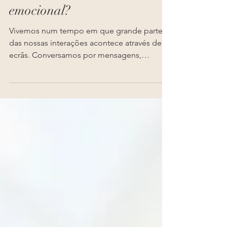
a ser o nosso maior alicerce
emocional?
Vivemos num tempo em que grande parte
das nossas interações acontece através de
ecrãs. Conversamos por mensagens,
participamos em reuniões por
videoconferência, conhecemos novas
pessoas em plataformas digitais e, cada vez
mais, procuramos apoio emocional em
chatbots e ferramentas de inteligência
artificial.