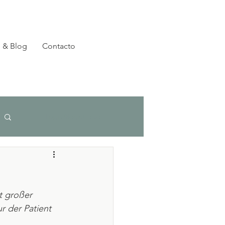
 & Blog
Contacto
Login/Registre-se
t großer 
r der Patient 