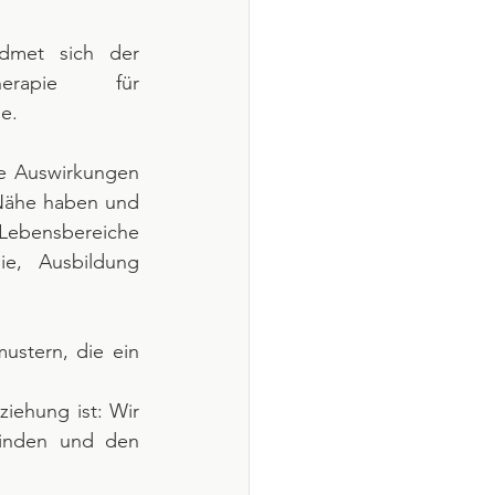
idmet sich der 
herapie für 
e.
de Auswirkungen 
Nähe haben und 
ensbereiche 
ie, Ausbildung 
stern, die ein 
iehung ist: Wir 
inden und den 