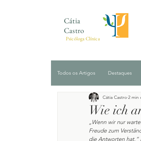
Cátia
Castro
Psicóloga Clínica
Todos os Artigos
Destaques
Cátia Castro
2 min 
Ansiedade
Infância e Ado
Wie ich ar
„Wenn wir nur warten
Freude zum Verständn
die Antworten hat.“