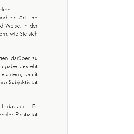
cken.
nd die Art und 
d Weise, in der 
rn, wie Sie sich 
gen darüber zu 
ufgabe besteht 
eichtern, damit 
e Subjektivität 
lt das auch. Es 
ler Plastizität 