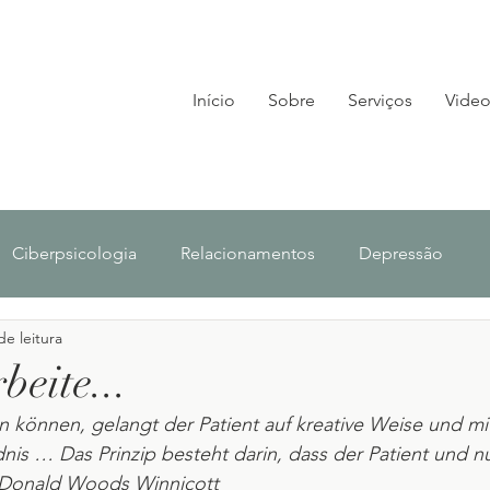
Início
Sobre
Serviços
Video
Ciberpsicologia
Relacionamentos
Depressão
de leitura
lescência
Investigação
Notícias
beite...
 können, gelangt der Patient auf kreative Weise und mi
is … Das Prinzip besteht darin, dass der Patient und nu
 Donald Woods Winnicott