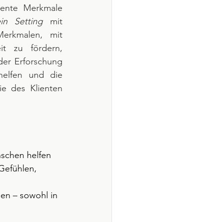
rente Merkmale 
in Setting
 mit 
Merkmalen, mit 
t zu fördern, 
er Erforschung 
elfen und die 
e des Klienten 
schen helfen 
Gefühlen, 
en – sowohl in 