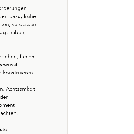
forderungen 
en dazu, frühe 
ssen, vergessen 
ägt haben, 
 sehen, fühlen 
bewusst 
 konstruieren.
on, Achtsamkeit 
der 
Moment 
achten.
ste 