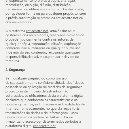
É, expressamente, proibida a cópia, alteração,
reprodução, exibição, difusão, distribuição,
transmissão ou utilização dos conteúdos deste site,
por qualquer forma ou para qualquer propósito, sem
a prévia autorização expressa da catiacastro.net ou
dos seus autores.
A plataforma
catiacastro.net
, através dos seus
gestores e dos seus autores, reserva-se o direito de
proceder judicialmente contra os autores de
quaisquer cópia, reprodução, difusão, exploração
comercial não autorizadas ou qualquer outro uso
indevido do seu conteúdo, recusando quaisquer
responsabilidades advindas por uso indevido de
terceiros.
2. Segurança
Sem qualquer prejuízo do compromisso
da
catiacastro.net
na confidencialidade dos "dados
pessoais"e da aplicação de medidas de segurança
protectoras da intrusão de estranhos não
autorizados, os utilizadores desta plataforma digital
declaram que conhecem as características e os
constrangimentos, as limitações e as fragilidades da
internet, nomeadamente, no que diz respeito às
transmissões de dados e de informações. Esses
condicionalismos podem perturbar, inibir ou
inviabilizar o acesso por determinados períodos à
plataforma digital
catiacastro.net
.