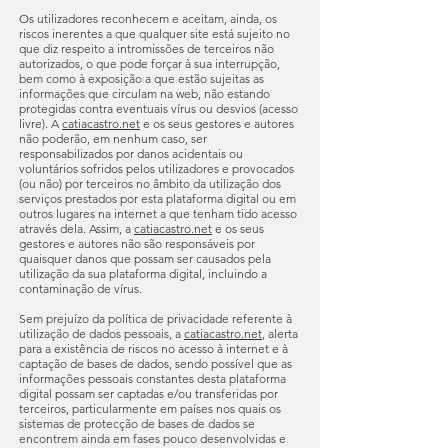
Os utilizadores reconhecem e aceitam, ainda, os
riscos inerentes a que qualquer site está sujeito no
que diz respeito a intromissões de terceiros não
autorizados, o que pode forçar à sua interrupção,
bem como à exposição a que estão sujeitas as
informações que circulam na web, não estando
protegidas contra eventuais vírus ou desvios (acesso
livre). A
catiacastro.net
e os seus gestores e autores
não poderão, em nenhum caso, ser
responsabilizados por danos acidentais ou
voluntários sofridos pelos utilizadores e provocados
(ou não) por terceiros no âmbito da utilização dos
serviços prestados por esta plataforma digital ou em
outros lugares na internet a que tenham tido acesso
através dela. Assim, a
catiacastro.net
e os seus
gestores e autores não são responsáveis por
quaisquer danos que possam ser causados pela
utilização da sua plataforma digital, incluindo a
contaminação de vírus.
Sem prejuízo da política de privacidade referente à
utilização de dados pessoais, a
catiacastro.net
, alerta
para a existência de riscos no acesso à internet e à
captação de bases de dados, sendo possível que as
informações pessoais constantes desta plataforma
digital possam ser captadas e/ou transferidas por
terceiros, particularmente em países nos quais os
sistemas de protecção de bases de dados se
encontrem ainda em fases pouco desenvolvidas e