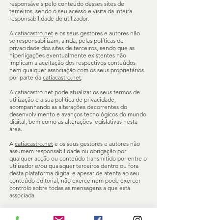
responsáveis pelo conteúdo desses sites de
terceiros, sendo o seu acesso e visita da inteira
responsabilidade do utilizador.
A
catiacastro.net
e os seus gestores e autores não
se responsabilizam, ainda, pelas políticas de
privacidade dos sites de terceiros, sendo que as
hiperligações eventualmente existentes não
implicam a aceitação dos respectivos conteúdos
nem qualquer associação com os seus proprietários
por parte da
catiacastro.net
.
A
catiacastro.net
pode atualizar os seus termos de
utilização e a sua política de privacidade,
acompanhando as alterações decorrentes do
desenvolvimento e avanços tecnológicos do mundo
digital, bem como as alterações legislativas nesta
área.
A
catiacastro.net
e os seus gestores e autores não
assumem responsabilidade ou obrigação por
qualquer acção ou conteúdo transmitido por entre o
utilizador e/ou quaisquer terceiros dentro ou fora
desta plataforma digital e apesar de atenta ao seu
conteúdo editorial, não exerce nem pode exercer
controlo sobre todas as mensagens a que está
associada.
A
catiacastro.net
e os seus gestores e autores não
se responsabilizam nem poderão ser