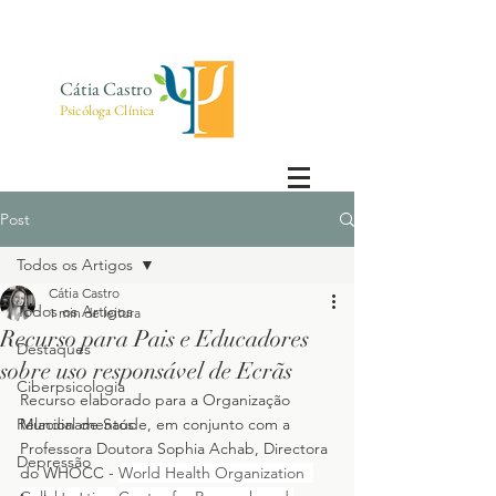
Cátia Castro
Psicóloga Clínica
Post
Todos os Artigos
Cátia Castro
Todos os Artigos
1 min de leitura
Recurso para Pais e Educadores
Destaques
sobre uso responsável de Ecrãs
Ciberpsicologia
Recurso elaborado para a Organização 
Relacionamentos
Mundial de Saúde, em conjunto com a 
Professora Doutora Sophia Achab, Directora 
Depressão
do WHOCC - 
World Health Organization  