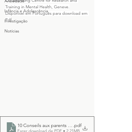
Collaborating Centre for Research and 
Ansiedade
Training in Mental Health, Geneve.
Infância e Adolescência
Disponível em Português para download em 
Pdf
Investigação
Notícias
10 Conseils aux parents Version Portugaise
.pdf
Fazer download de PDF • 2.21MB