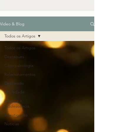
Video & Blog
Todos os Artigos
Todos os Artigos
Destaques
Ciberpsicologia
Relacionamentos
Depressão
Ansiedade
Infância e
Adolescência
Investigação
Notícias