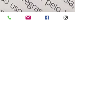
Cátia Castro
2 min de leitura
📲 Tempo Livre de Ecrãs –