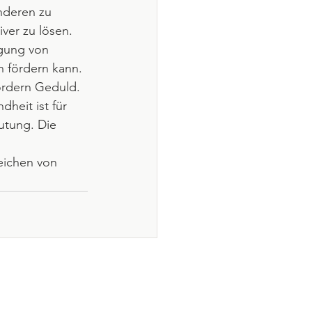
nderen zu 
iver zu lösen.
igung von 
 fördern kann.
ordern Geduld. 
heit ist für 
tung. Die 
eichen von 