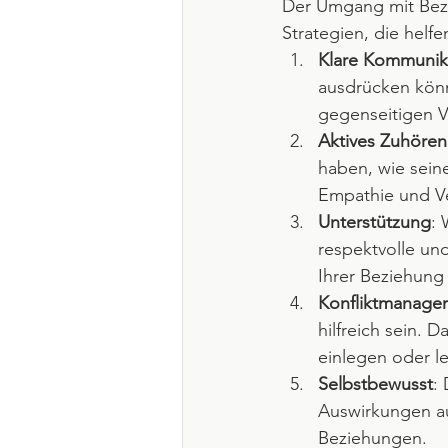
Der Umgang mit Bezie
Strategien, die helf
Klare Kommunik
ausdrücken könn
gegenseitigen V
Aktives Zuhören
haben, wie sein
Empathie und Ve
Unterstützung
:
respektvolle un
Ihrer Beziehung
Konfliktmanage
hilfreich sein. 
einlegen oder l
Selbstbewusst
:
Auswirkungen auf
Beziehungen.