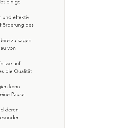
bt einige 
 und effektiv 
 Förderung des 
dere zu sagen 
bau von 
isse auf 
s die Qualität 
gien kann 
 eine Pause 
nd deren 
gesunder 