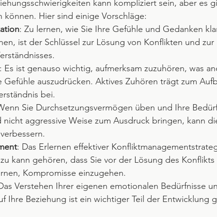
hungsschwierigkeiten kann kompliziert sein, aber es gi
en können. Hier sind einige Vorschläge:
ation
: Zu lernen, wie Sie Ihre Gefühle und Gedanken klar
en, ist der Schlüssel zur Lösung von Konflikten und zur
erständnisses.
: Es ist genauso wichtig, aufmerksam zuzuhören, was an
e Gefühle auszudrücken. Aktives Zuhören trägt zum Auf
rständnis bei.
 Wenn Sie Durchsetzungsvermögen üben und Ihre Bedürfn
d nicht aggressive Weise zum Ausdruck bringen, kann die
 verbessern.
ment
: Das Erlernen effektiver Konfliktmanagementstrate
Dazu kann gehören, dass Sie vor der Lösung des Konflikts
ernen, Kompromisse einzugehen.
 Das Verstehen Ihrer eigenen emotionalen Bedürfnisse u
 Ihre Beziehung ist ein wichtiger Teil der Entwicklung 