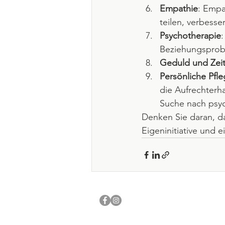
Empathie
: Empa
teilen, verbesse
Psychotherapie
Beziehungsprobl
Geduld und Zei
Persönliche Pfl
die Aufrechterh
Suche nach psyc
Denken Sie daran, da
Eigeninitiative und e