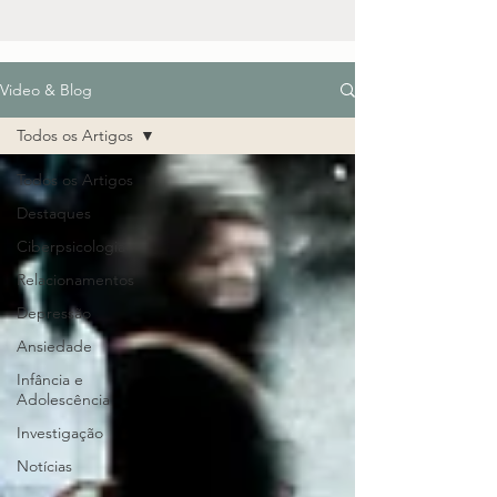
Video & Blog
Todos os Artigos
Todos os Artigos
Destaques
Ciberpsicologia
Relacionamentos
Depressão
Ansiedade
Infância e
Adolescência
Investigação
Notícias