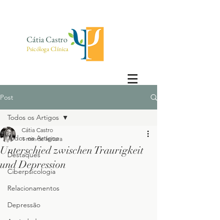
Cátia Castro
Psicóloga Clínica
Post
Todos os Artigos
Cátia Castro
Todos os Artigos
1 min de leitura
Unterschied zwischen Traurigkeit
Destaques
und Depression
Ciberpsicologia
Relacionamentos
Depressão