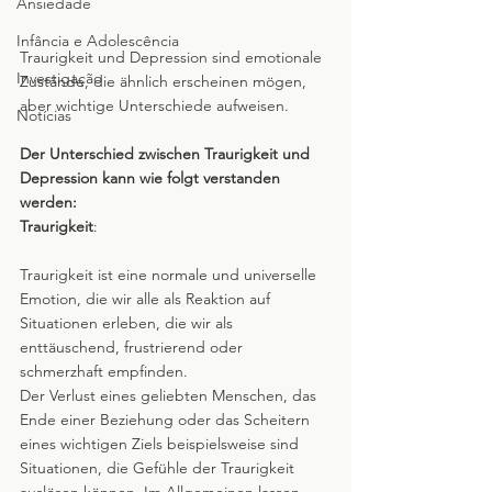
Ansiedade
Infância e Adolescência
Traurigkeit und Depression sind emotionale 
Investigação
Zustände, die ähnlich erscheinen mögen, 
aber wichtige Unterschiede aufweisen. 
Notícias
Der Unterschied zwischen Traurigkeit und 
Depression kann wie folgt verstanden 
werden:
Traurigkeit
: 
Traurigkeit ist eine normale und universelle 
Emotion, die wir alle als Reaktion auf 
Situationen erleben, die wir als 
enttäuschend, frustrierend oder 
schmerzhaft empfinden. 
Der Verlust eines geliebten Menschen, das 
Ende einer Beziehung oder das Scheitern 
eines wichtigen Ziels beispielsweise sind 
Situationen, die Gefühle der Traurigkeit 
auslösen können. Im Allgemeinen lassen 