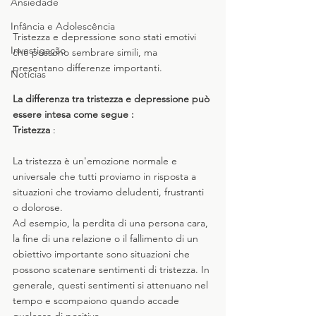
Ansiedade
Infância e Adolescência
Tristezza e depressione sono stati emotivi 
Investigação
che possono sembrare simili, ma 
presentano differenze importanti. 
Notícias
La differenza tra tristezza e depressione può 
essere intesa come segue :
Tristezza
 : 
La tristezza è un'emozione normale e 
universale che tutti proviamo in risposta a 
situazioni che troviamo deludenti, frustranti 
o dolorose. 
Ad esempio, la perdita di una persona cara, 
la fine di una relazione o il fallimento di un 
obiettivo importante sono situazioni che 
possono scatenare sentimenti di tristezza. In 
generale, questi sentimenti si attenuano nel 
tempo e scompaiono quando accade 
qualcosa di positivo.