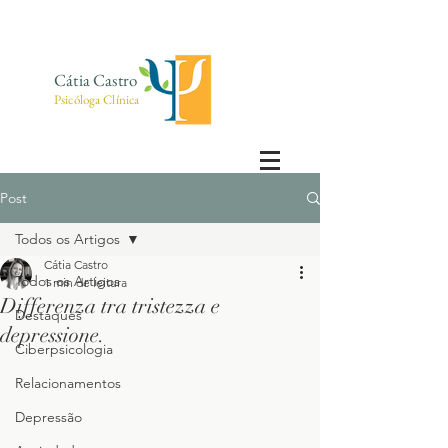
Cátia Castro
Psicóloga Clínica
Post
Todos os Artigos
Cátia Castro
Todos os Artigos
1 min de leitura
Differenza tra tristezza e
Destaques
depressione.
Ciberpsicologia
Relacionamentos
Depressão