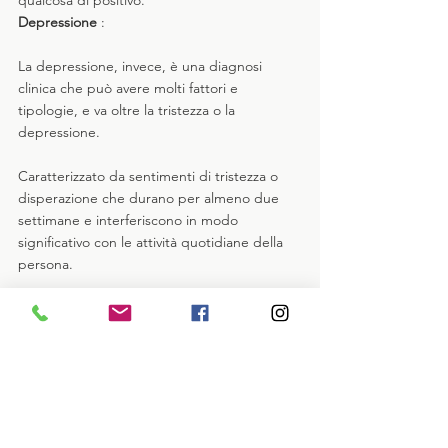
Depressione
 : 
La depressione, invece, è una diagnosi 
clinica che può avere molti fattori e 
tipologie, e va oltre la tristezza o la 
depressione. 
Caratterizzato da sentimenti di tristezza o 
disperazione che durano per almeno due 
settimane e interferiscono in modo 
significativo con le attività quotidiane della 
persona. 
Inoltre, la depressione è associata a una 
varietà di sintomi fisici e psicologici, che 
possono includere perdita di interesse o 
piacere per attività precedentemente 
apprezzate, cambiamenti nell'appetito o nel 
peso, difficoltà di concentrazione, eccessivi 
sentimenti di inutilità o colpa, ecc. a volte 