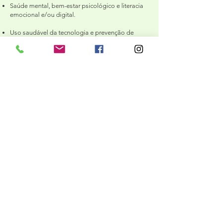
Saúde mental, bem-estar psicológico e literacia
emocional e/ou digital.
Uso saudável da tecnologia e prevenção de
dependências comportamentais.
Parentalidade digital, estratégias educativas e
intervenção em contextos escolares, clínicos,
comunitário e organizacional.
Comunicação científica e produção de
conteúdos acessíveis para públicos gerais e
especializados.
Blog