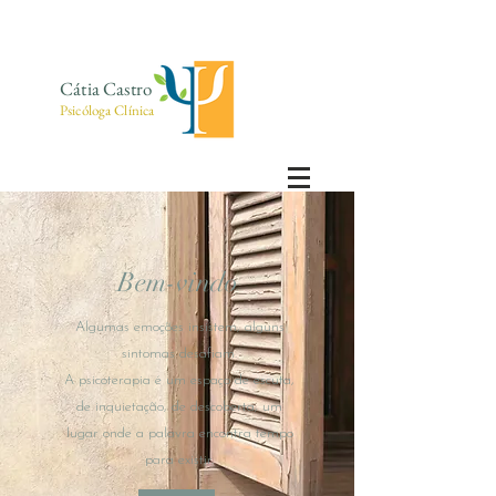
Cátia Castro
Psicóloga Clínica
Bem-vindo
Algumas emoções insistem, alguns
sintomas desafiam.
A psicoterapia é um espaço de escuta,
de inquietação, de descoberta, um
lugar onde a palavra encontra tempo
para existir.