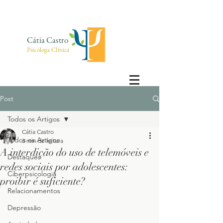
Cátia Castro
Psicóloga Clínica
Post
Todos os Artigos
Cátia Castro
Todos os Artigos
3 min de leitura
A interdição do uso de telemóveis e
Destaques
redes sociais por adolescentes:
Ciberpsicologia
proibir é suficiente?
Relacionamentos
Depressão