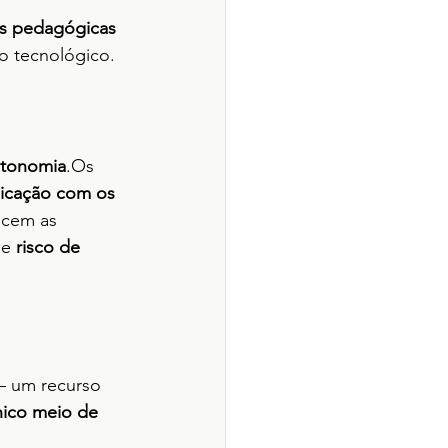
as pedagógicas 
o tecnológico.
autonomia
.Os 
icação com os 
cem as 
e 
risco de 
— um recurso 
nico meio de 