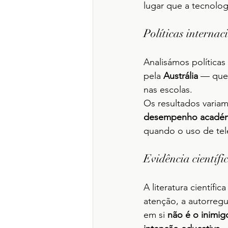
lugar que a tecnolo
Políticas internac
Analisámos políticas
pela 
Austrália
 — que
nas escolas.
Os resultados varia
desempenho acadé
quando o uso de tel
Evidência científi
A literatura científic
atenção, a autorregu
em si 
não é o inimig