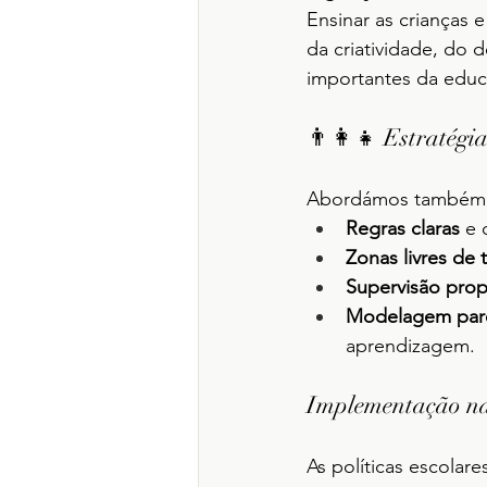
Ensinar as crianças 
da criatividade, do 
importantes da educ
👨‍👩‍👧 Estratégi
Abordámos também m
Regras claras
 e 
Zonas livres de 
Supervisão prop
Modelagem pare
aprendizagem.
Implementação na
As políticas escolar