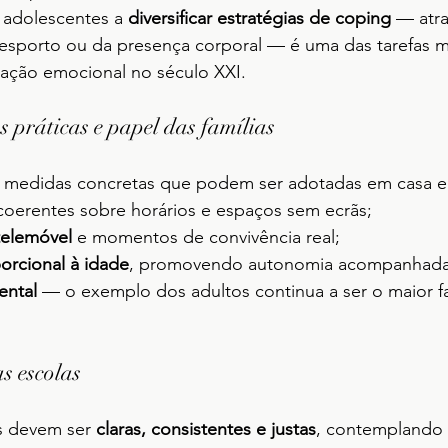
e adolescentes a 
diversificar estratégias de coping
 — atra
desporto ou da presença corporal — é uma das tarefas m
ação emocional no século XXI.
as práticas e papel das famílias
edidas concretas que podem ser adotadas em casa e 
coerentes sobre horários e espaços sem ecrãs;
telemóvel
 e momentos de convivência real;
orcional à idade
, promovendo autonomia acompanhada
ntal
 — o exemplo dos adultos continua a ser o maior f
s escolas
es devem ser 
claras, consistentes e justas
, contemplando