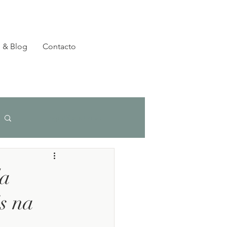
 & Blog
Contacto
Login/Registre-se
da
is na