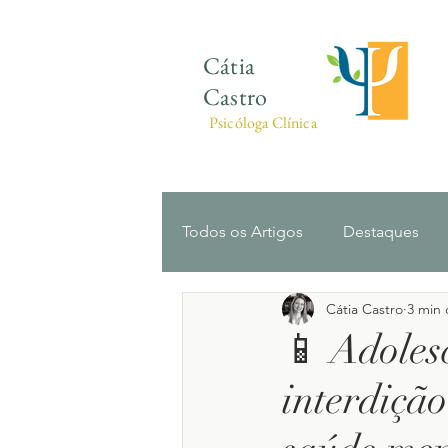
Cátia
Castro
Psicóloga Clínica
Todos os Artigos
Destaques
Cátia Castro
3 min 
Ansiedade
Infância e Ado
📱 Adoles
interdição