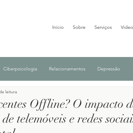
Início
Sobre
Serviços
Video
Ciberpsicologia
Relacionamentos
Depressão
de leitura
lescência
Investigação
Notícias
centes Offline? O impacto 
 de telemóveis e redes socia