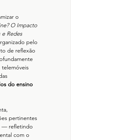
mizar o 
ine? O Impacto 
s e Redes 
organizado pelo 
o de reflexão 
rofundamente 
e telemóveis 
das 
clos do ensino 
ta, 
ões pertinentes 
— refletindo 
ental com o 