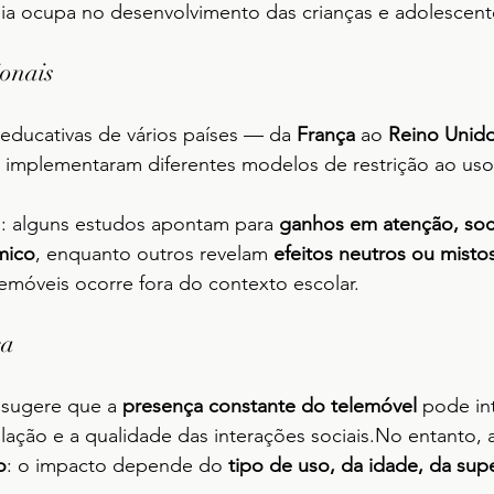
gia ocupa no desenvolvimento das crianças e adolescent
ionais
 educativas de vários países — da 
França
 ao 
Reino Unid
 implementaram diferentes modelos de restrição ao uso
m: alguns estudos apontam para 
ganhos em atenção, soci
mico
, enquanto outros revelam 
efeitos neutros ou misto
emóveis ocorre fora do contexto escolar.
ca
a sugere que a 
presença constante do telemóvel
 pode in
lação e a qualidade das interações 
sociais.No
 entanto, 
o
: o impacto depende do 
tipo de uso, da idade, da supe