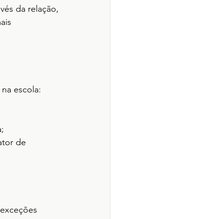
vés da relação, 
ais 
na escola:
;
ator de 
 exceções 