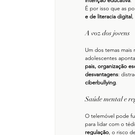
intenção educativa
.
É por isso que as p
e de literacia digital
,
A voz dos jovens
Um dos temas mais re
adolescentes aponta
pais, organização es
desvantagens
: distr
ciberbullying
.
Saúde mental e re
O telemóvel pode f
para lidar com o téd
regulação
, o risco 