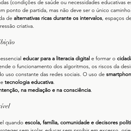
adas (condições de saúde ou necessidades educativas esp
um ponto de partida, mas não deve ser o único caminho
da de 
alternativas ricas durante os intervalos
, espaços de
ressão criativa.
ibição
essencial 
educar para a literacia digital
 e formar o 
cidadã
de o funcionamento dos algoritmos, os riscos da desi
o uso constante das redes sociais. O uso de 
smartpho
e 
tecnologia educativa
.
intenção, na mediação e na consciência
.
ível
vel quando 
escola, família, comunidade e decisores polít
oteger sem isolar, educar sem proibir em excesso, orie