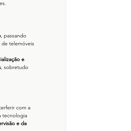
es.
o
, passando 
 de telemóveis 
alização e 
s
, sobretudo 
terferir com a 
a tecnologia 
rvisão e da 