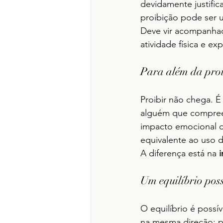
devidamente justific
proibição pode ser 
Deve vir acompanha
atividade física e exp
Para além da pro
Proibir não chega. É 
alguém que compreen
impacto emocional d
equivalente ao uso d
A diferença está na 
Um equilíbrio poss
O equilíbrio é possí
na mesma direção: pr