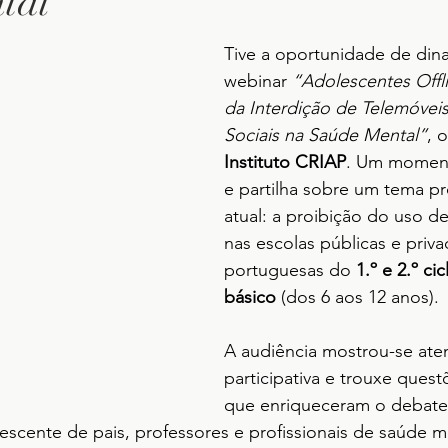
tal
Tive a oportunidade de dina
webinar 
“Adolescentes Offl
da Interdição de Telemóvei
Sociais na Saúde Mental”
, 
Instituto CRIAP
. Um moment
e partilha sobre um tema p
atual: a proibição do uso d
nas escolas públicas e priva
portuguesas do 
1.º e 2.º ci
básico
 (dos 6 aos 12 anos).
A audiência mostrou-se aten
participativa e trouxe quest
que enriqueceram o debate 
scente de pais, professores e profissionais de saúde m