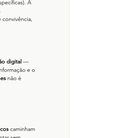
ecíficas). A 
.
 convivência, 
o digital
 — 
nformação e o 
nes
 não é 
icos
 caminham 
ntar sem 